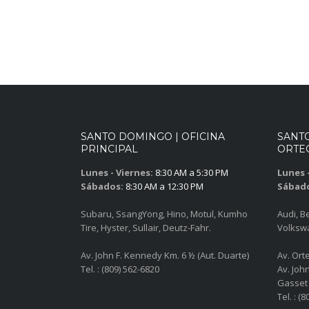
SANTO DOMINGO | OFICINA
SANT
PRINCIPAL
ORTEG
Lunes - Viernes:
8:30 AM a 5:30 PM
Lunes -
Sábados:
8:30 AM a 12:30 PM
Sábad
Subaru, SsangYong, Hino, Motul, Kumho
Audi, B
Tire, Hyster, Sullair, Deutz-Fahr.
Volksw
Av. John F. Kennedy Km. 6 ½ (Aut. Duarte)
Av. Ort
Tel. : (809) 562-6820
Av. Joh
Gasset
Tel. : (