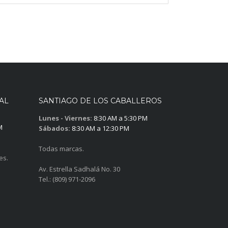
AL
SANTIAGO DE LOS CABALLEROS
Lunes - Viernes:
8:30 AM a 5:30 PM
M
Sábados:
8:30 AM a 12:30 PM
Todas marcas.
es.
Av. Estrella Sadhalá No. 30
Tel.: (809) 971-2096