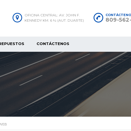
OFICINA CENTRAL: AV. JOHN F.
CONTÁCTEN
809-562
KENNEDY KM. 6 ½ (AUT. DUARTE)
REPUESTOS
CONTÁCTENOS
 WEB