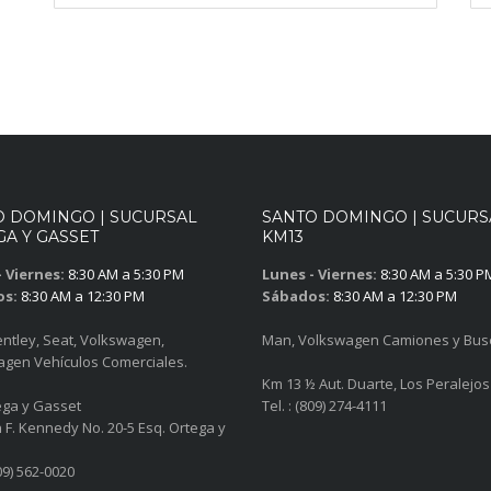
O DOMINGO | SUCURSAL
SANTO DOMINGO | SUCURS
A Y GASSET
KM13
 Viernes:
8:30 AM a 5:30 PM
Lunes - Viernes:
8:30 AM a 5:30 P
os:
8:30 AM a 12:30 PM
Sábados:
8:30 AM a 12:30 PM
entley, Seat, Volkswagen,
Man, Volkswagen Camiones y Bus
agen Vehículos Comerciales.
Km 13 ½ Aut. Duarte, Los Peralejos
ega y Gasset
Tel. : (809) 274-4111
n F. Kennedy No. 20-5 Esq. Ortega y
809) 562-0020