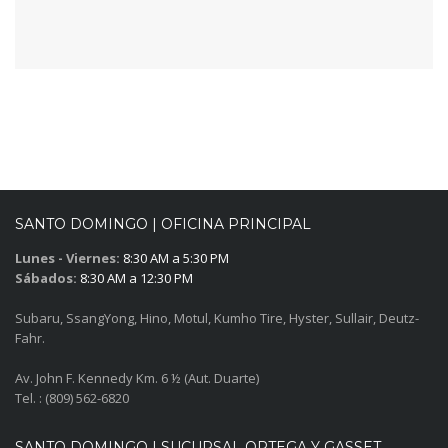
SANTO DOMINGO | OFICINA PRINCIPAL
Lunes - Viernes:
8:30 AM a 5:30 PM
Sábados:
8:30 AM a 12:30 PM
Subaru, SsangYong, Hino, Motul, Kumho Tire, Hyster, Sullair, Deutz-
Fahr.
Av. John F. Kennedy Km. 6 ½ (Aut. Duarte)
Tel. : (809) 562-6820
SANTO DOMINGO | SUCURSAL ORTEGA Y GASSET